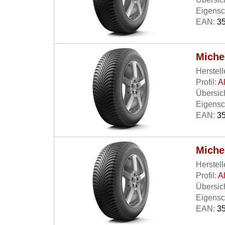
Eigensc
EAN:
35
Miche
Herstell
Profil:
A
Übersich
Eigensc
EAN:
35
Michel
Herstell
Profil:
A
Übersich
Eigensc
EAN:
35