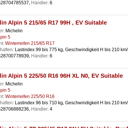
28704785537,
Händler:
6
in Alpin 5 215/65 R17 99H , EV Suitable
er:
Michelin
lpin 5
t:
Winterreifen 215/65 R17
haften:
Lastindex 99 bis 775 kg, Geschwindigkeit H bis 210 km
28700778939,
Händler:
6
lin Alpin 5 225/50 R16 96H XL N0, EV Suitable
er:
Michelin
lpin 5
t:
Winterreifen 225/50 R16
haften:
Lastindex 96 bis 710 kg, Geschwindigkeit H bis 210 km/
28706888236,
Händler:
4