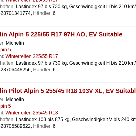
haften:
Lastindex 97 bis 730 kg, Geschwindigkeit H bis 210 km
28701341774,
Händler:
6
lin Alpin 5 225/55 R17 97H AO, EV Suitable
er:
Michelin
lpin 5
t:
Winterreifen 225/55 R17
haften:
Lastindex 97 bis 730 kg, Geschwindigkeit H bis 210 km
28706448256,
Händler:
6
in Pilot Alpin 5 255/45 R18 103V XL, EV Suitab
er:
Michelin
lpin 5
t:
Winterreifen 255/45 R18
haften:
Lastindex 103 bis 875 kg, Geschwindigkeit V bis 240 km
28705589622,
Händler:
6