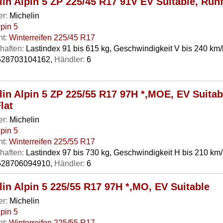
in Alpin 5 ZP 225/45 R17 91V EV Suitable, Runf
er:
Michelin
lpin 5
t:
Winterreifen 225/45 R17
haften:
Lastindex 91 bis 615 kg, Geschwindigkeit V bis 240 km/
28703104162,
Händler:
6
lin Alpin 5 ZP 225/55 R17 97H *,MOE, EV Suitab
lat
er:
Michelin
lpin 5
t:
Winterreifen 225/55 R17
haften:
Lastindex 97 bis 730 kg, Geschwindigkeit H bis 210 km
28706094910,
Händler:
6
lin Alpin 5 225/55 R17 97H *,MO, EV Suitable
er:
Michelin
lpin 5
t:
Winterreifen 225/55 R17