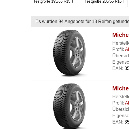
Testgröße 195/65 R15 T
Testgröße 205/55 R16 H
Es wurden 94 Angebote für 18 Reifen gefunde
Michel
Herstell
Profil:
A
Übersich
Eigensc
EAN:
35
Miche
Herstell
Profil:
A
Übersich
Eigensc
EAN:
35