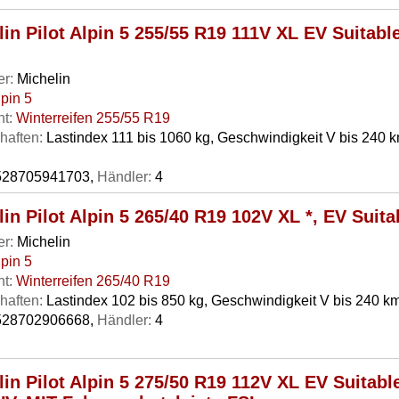
in Pilot Alpin 5 255/55 R19 111V XL EV Suitable
er:
Michelin
lpin 5
t:
Winterreifen 255/55 R19
haften:
Lastindex 111 bis 1060 kg, Geschwindigkeit V bis 240 k
28705941703,
Händler:
4
in Pilot Alpin 5 265/40 R19 102V XL *, EV Suita
er:
Michelin
lpin 5
t:
Winterreifen 265/40 R19
haften:
Lastindex 102 bis 850 kg, Geschwindigkeit V bis 240 km
28702906668,
Händler:
4
in Pilot Alpin 5 275/50 R19 112V XL EV Suitabl