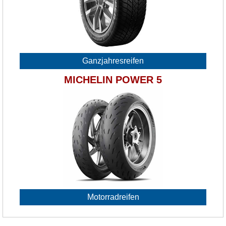
Ganzjahresreifen
MICHELIN POWER 5
Motorradreifen