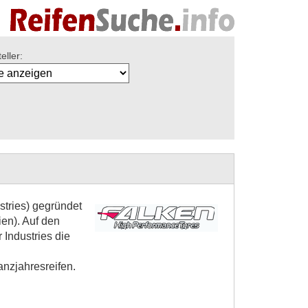
eller:
tries) gegründet
ien). Auf den
 Industries die
nzjahresreifen.