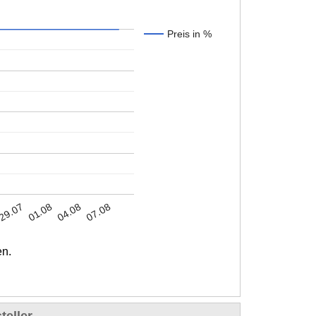
Preis in %
04.08
29.07
07.08
01.08
en.