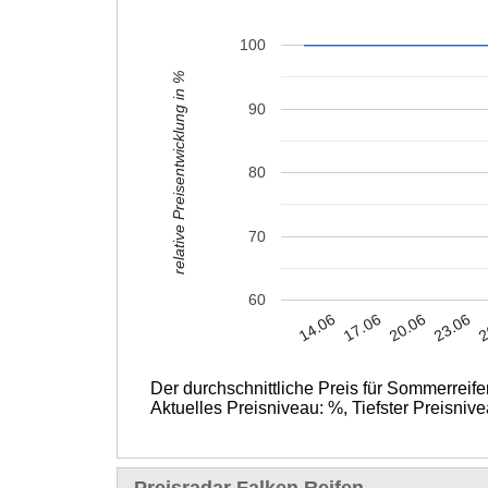
100
relative Preisentwicklung in %
90
80
70
60
20.06
14.06
23.06
17.06
2
Der durchschnittliche Preis für Sommerreife
Aktuelles Preisniveau: %, Tiefster Preisni