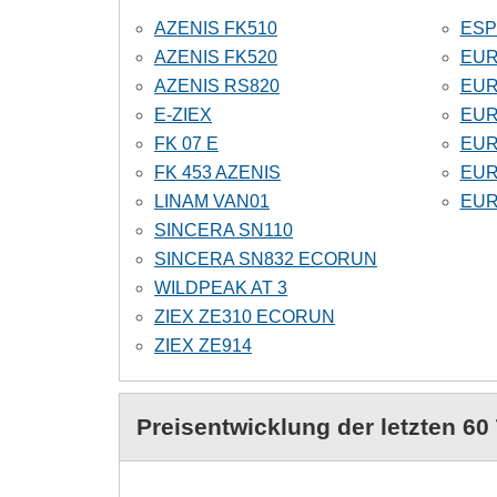
AZENIS FK510
ESP
AZENIS FK520
EUR
AZENIS RS820
EUR
E-ZIEX
EUR
FK 07 E
EUR
FK 453 AZENIS
EUR
LINAM VAN01
EUR
SINCERA SN110
SINCERA SN832 ECORUN
WILDPEAK AT 3
ZIEX ZE310 ECORUN
ZIEX ZE914
Preisentwicklung der letzten 60