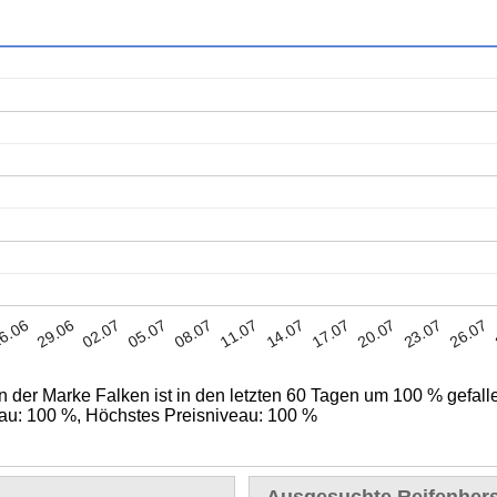
05.07
20.07
29.06
14.07
08.07
23.07
02.07
17.07
6.06
11.07
26.07
n der Marke Falken ist in den letzten 60 Tagen um 100 % gefall
veau: 100 %, Höchstes Preisniveau: 100 %