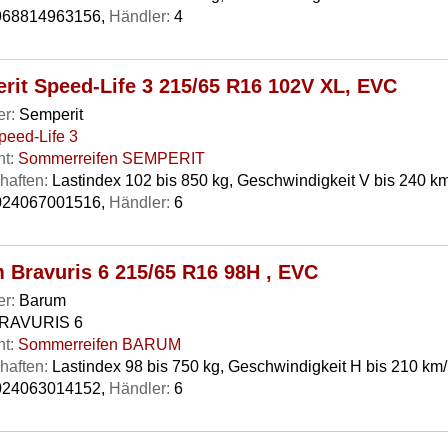
68814963156,
Händler:
4
rit Speed-Life 3 215/65 R16 102V XL, EVC
er:
Semperit
peed-Life 3
t:
Sommerreifen SEMPERIT
haften:
Lastindex 102 bis 850 kg, Geschwindigkeit V bis 240 km
24067001516,
Händler:
6
 Bravuris 6 215/65 R16 98H , EVC
er:
Barum
RAVURIS 6
t:
Sommerreifen BARUM
haften:
Lastindex 98 bis 750 kg, Geschwindigkeit H bis 210 km
24063014152,
Händler:
6