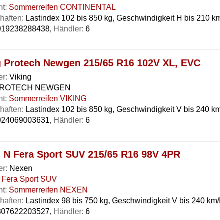
t:
Sommerreifen CONTINENTAL
haften:
Lastindex 102 bis 850 kg, Geschwindigkeit H bis 210 k
19238288438,
Händler:
6
g Protech Newgen 215/65 R16 102V XL, EVC
er:
Viking
ROTECH NEWGEN
t:
Sommerreifen VIKING
haften:
Lastindex 102 bis 850 kg, Geschwindigkeit V bis 240 km
24069003631,
Händler:
6
 N Fera Sport SUV 215/65 R16 98V 4PR
er:
Nexen
 Fera Sport SUV
t:
Sommerreifen NEXEN
haften:
Lastindex 98 bis 750 kg, Geschwindigkeit V bis 240 km/
07622203527,
Händler:
6