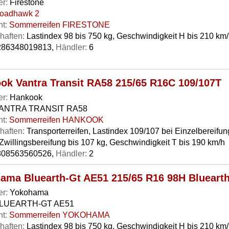
er:
Firestone
oadhawk 2
t:
Sommerreifen FIRESTONE
haften:
Lastindex 98 bis 750 kg, Geschwindigkeit H bis 210 km
86348019813,
Händler:
6
ok Vantra Transit RA58 215/65 R16C 109/107T
er:
Hankook
ANTRA TRANSIT RA58
t:
Sommerreifen HANKOOK
haften:
Transporterreifen, Lastindex 109/107 bei Einzelbereifun
Zwillingsbereifung bis 107 kg, Geschwindigkeit T bis 190 km/h
08563560526,
Händler:
2
ama Bluearth-Gt AE51 215/65 R16 98H Blueart
er:
Yokohama
LUEARTH-GT AE51
t:
Sommerreifen YOKOHAMA
haften:
Lastindex 98 bis 750 kg, Geschwindigkeit H bis 210 km