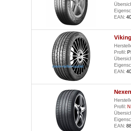
Übersich
Eigensc
EAN:
40
Vikin
Herstell
Profil:
P
Übersich
Eigensc
EAN:
40
Nexen
Herstell
Profil:
N
Übersich
Eigensc
EAN:
88