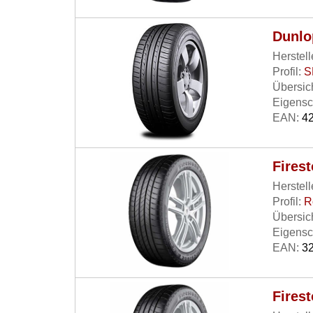
Dunlo
Herstell
Profil:
S
Übersich
Eigensc
EAN:
42
Fires
Herstell
Profil:
R
Übersich
Eigensc
EAN:
32
Fires