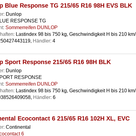
p Blue Response TG 215/65 R16 98H EVS BLK
er:
Dunlop
LUE RESPONSE TG
t:
Sommerreifen DUNLOP
haften:
Lastindex 98 bis 750 kg, Geschwindigkeit H bis 210 km
50427443119,
Händler:
4
p Sport Response 215/65 R16 98H BLK
er:
Dunlop
PORT RESPONSE
t:
Sommerreifen DUNLOP
haften:
Lastindex 98 bis 750 kg, Geschwindigkeit H bis 210 km
38526409058,
Händler:
6
nental Ecocontact 6 215/65 R16 102H XL, EVC
er:
Continental
cocontact 6