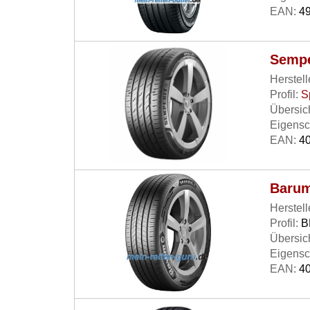
EAN:
49
Sempe
Herstell
Profil:
S
Übersich
Eigensc
EAN:
40
Barum
Herstell
Profil:
B
Übersich
Eigensc
EAN:
40