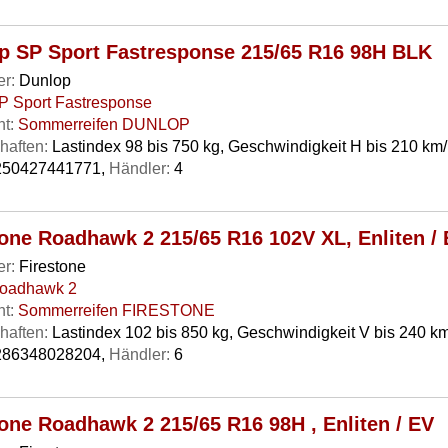
p SP Sport Fastresponse 215/65 R16 98H BLK
er:
Dunlop
P Sport Fastresponse
t:
Sommerreifen DUNLOP
haften:
Lastindex 98 bis 750 kg, Geschwindigkeit H bis 210 km
50427441771,
Händler:
4
tone Roadhawk 2 215/65 R16 102V XL, Enliten /
er:
Firestone
oadhawk 2
t:
Sommerreifen FIRESTONE
haften:
Lastindex 102 bis 850 kg, Geschwindigkeit V bis 240 km
86348028204,
Händler:
6
tone Roadhawk 2 215/65 R16 98H , Enliten / EV