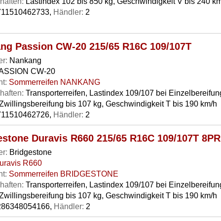
haften:
Lastindex 102 bis 850 kg, Geschwindigkeit V bis 240 km
11510462733,
Händler:
2
ng Passion CW-20 215/65 R16C 109/107T
er:
Nankang
ASSION CW-20
t:
Sommerreifen NANKANG
haften:
Transporterreifen, Lastindex 109/107 bei Einzelbereifun
Zwillingsbereifung bis 107 kg, Geschwindigkeit T bis 190 km/h
11510462726,
Händler:
2
estone Duravis R660 215/65 R16C 109/107T 8P
er:
Bridgestone
uravis R660
t:
Sommerreifen BRIDGESTONE
haften:
Transporterreifen, Lastindex 109/107 bei Einzelbereifun
Zwillingsbereifung bis 107 kg, Geschwindigkeit T bis 190 km/h
86348054166,
Händler:
2