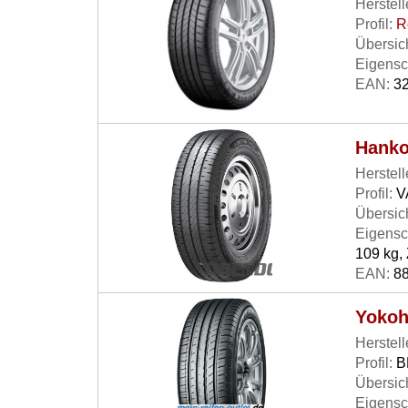
Herstell
Profil:
R
Übersich
Eigensc
EAN:
32
Hanko
Herstell
Profil:
V
Übersich
Eigensc
109 kg, 
EAN:
88
Yokoh
Herstell
Profil:
B
Übersich
Eigensc