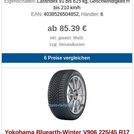
Eigenschaften:
Lastindex 91 bis 615 kg, Geschwindigkeit H
bis 210 km/h
EAN:
4038526504852,
Händler:
6
ab 85.39 €
inkl. gesetzl. MwSt.
zzgl. Versandkosten
6 Preise vergleichen
Yokohama Bluearth-Winter V906 225/45 R17