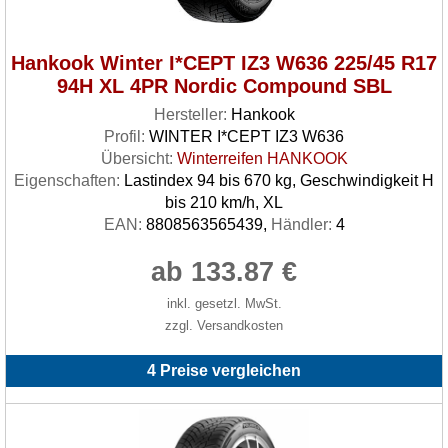
Hankook Winter I*CEPT IZ3 W636 225/45 R17
94H XL 4PR Nordic Compound SBL
Hersteller:
Hankook
Profil:
WINTER I*CEPT IZ3 W636
Übersicht:
Winterreifen HANKOOK
Eigenschaften:
Lastindex 94 bis 670 kg, Geschwindigkeit H
bis 210 km/h, XL
EAN:
8808563565439,
Händler:
4
ab 133.87 €
inkl. gesetzl. MwSt.
zzgl. Versandkosten
4 Preise vergleichen