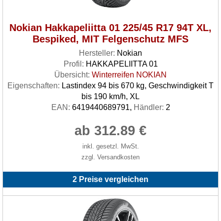
Nokian Hakkapeliitta 01 225/45 R17 94T XL,
Bespiked, MIT Felgenschutz MFS
Hersteller:
Nokian
Profil:
HAKKAPELIITTA 01
Übersicht:
Winterreifen NOKIAN
Eigenschaften:
Lastindex 94 bis 670 kg, Geschwindigkeit T
bis 190 km/h, XL
EAN:
6419440689791,
Händler:
2
ab 312.89 €
inkl. gesetzl. MwSt.
zzgl. Versandkosten
2 Preise vergleichen