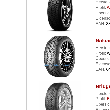
Herstell
Profil:
W
Übersich
Eigensc
EAN:
88
Nokia
Herstell
Profil:
W
Übersich
Eigensc
EAN:
64
Bridg
Herstell
Profil:
B
Übersich
Eigensc