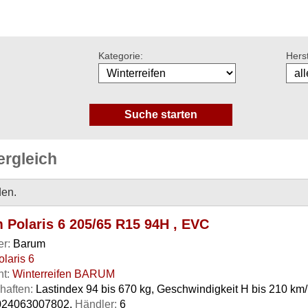
Kategorie:
Herst
ergleich
den.
 Polaris 6 205/65 R15 94H , EVC
er:
Barum
olaris 6
t:
Winterreifen BARUM
haften:
Lastindex 94 bis 670 kg, Geschwindigkeit H bis 210 km
24063007802,
Händler:
6