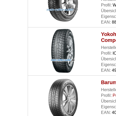
Profil:
W
Übersich
Eigensc
EAN:
88
Yokoh
Comp
Herstell
Profil:
I
Übersich
Eigensc
EAN:
49
Barum
Herstell
Profil:
P
Übersich
Eigensc
EAN:
40