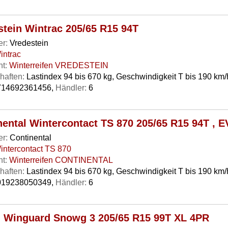
stein Wintrac 205/65 R15 94T
er:
Vredestein
intrac
t:
Winterreifen VREDESTEIN
haften:
Lastindex 94 bis 670 kg, Geschwindigkeit T bis 190 km/
14692361456,
Händler:
6
nental Wintercontact TS 870 205/65 R15 94T , 
er:
Continental
intercontact TS 870
t:
Winterreifen CONTINENTAL
haften:
Lastindex 94 bis 670 kg, Geschwindigkeit T bis 190 km/
19238050349,
Händler:
6
 Winguard Snowg 3 205/65 R15 99T XL 4PR