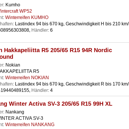
er:
Kumho
intercraft WP52
t:
Winterreifen KUMHO
haften:
Lastindex 94 bis 670 kg, Geschwindigkeit H bis 210 km
08956303808,
Händler:
6
n Hakkapeliitta R5 205/65 R15 94R Nordic
ound
er:
Nokian
AKKAPELIITTA R5
t:
Winterreifen NOKIAN
haften:
Lastindex 94 bis 670 kg, Geschwindigkeit R bis 170 km
19440489155,
Händler:
4
ng Winter Activa SV-3 205/65 R15 99H XL
er:
Nankang
INTER ACTIVA SV-3
t:
Winterreifen NANKANG