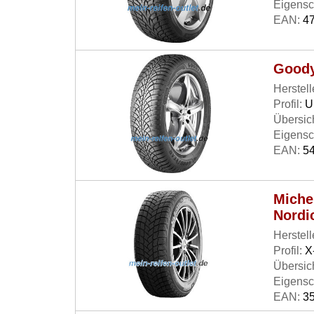
Eigensc
EAN:
47
Goody
Herstell
Profil:
U
Übersich
Eigensc
EAN:
54
Miche
Nordi
Herstell
Profil:
X
Übersich
Eigensc
EAN:
35