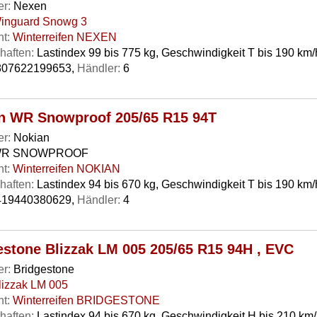
er:
Nexen
inguard Snowg 3
t:
Winterreifen NEXEN
haften:
Lastindex 99 bis 775 kg, Geschwindigkeit T bis 190 km/
07622199653,
Händler:
6
n WR Snowproof 205/65 R15 94T
er:
Nokian
R SNOWPROOF
t:
Winterreifen NOKIAN
haften:
Lastindex 94 bis 670 kg, Geschwindigkeit T bis 190 km/
19440380629,
Händler:
4
estone Blizzak LM 005 205/65 R15 94H , EVC
er:
Bridgestone
lizzak LM 005
t:
Winterreifen BRIDGESTONE
haften:
Lastindex 94 bis 670 kg, Geschwindigkeit H bis 210 km