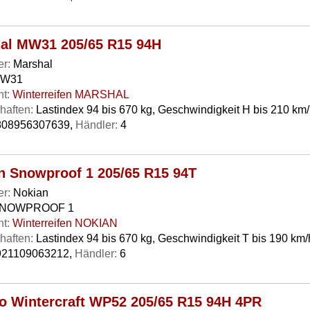
al MW31 205/65 R15 94H
er:
Marshal
W31
t:
Winterreifen MARSHAL
haften:
Lastindex 94 bis 670 kg, Geschwindigkeit H bis 210 km
08956307639,
Händler:
4
n Snowproof 1 205/65 R15 94T
er:
Nokian
NOWPROOF 1
t:
Winterreifen NOKIAN
haften:
Lastindex 94 bis 670 kg, Geschwindigkeit T bis 190 km/
21109063212,
Händler:
6
 Wintercraft WP52 205/65 R15 94H 4PR