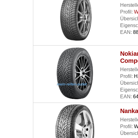
Herstell
Profil:
W
Übersich
Eigensc
EAN:
88
Nokia
Comp
Herstell
Profil:
H
Übersich
Eigensc
EAN:
64
Nanka
Herstell
Profil:
W
Übersich