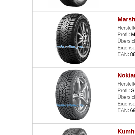
Marsh
Herstell
Profil:
M
Übersich
Eigensc
EAN:
88
Nokia
Herstell
Profil:
S
Übersich
Eigensc
EAN:
69
Kumho