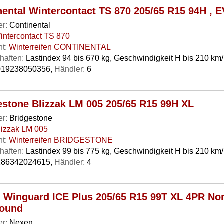
nental Wintercontact TS 870 205/65 R15 94H , 
er:
Continental
intercontact TS 870
t:
Winterreifen CONTINENTAL
haften:
Lastindex 94 bis 670 kg, Geschwindigkeit H bis 210 km
19238050356,
Händler:
6
estone Blizzak LM 005 205/65 R15 99H XL
er:
Bridgestone
lizzak LM 005
t:
Winterreifen BRIDGESTONE
haften:
Lastindex 99 bis 775 kg, Geschwindigkeit H bis 210 km/
86342024615,
Händler:
4
 Winguard ICE Plus 205/65 R15 99T XL 4PR No
ound
er:
Nexen