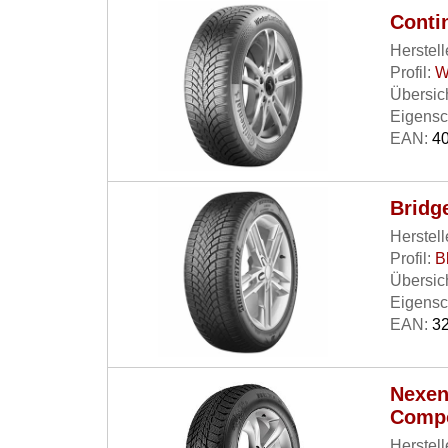
Conti
Herstell
Profil:
W
Übersich
Eigensc
EAN:
40
Bridg
Herstell
Profil:
B
Übersich
Eigensc
EAN:
32
Nexen
Comp
Herstell