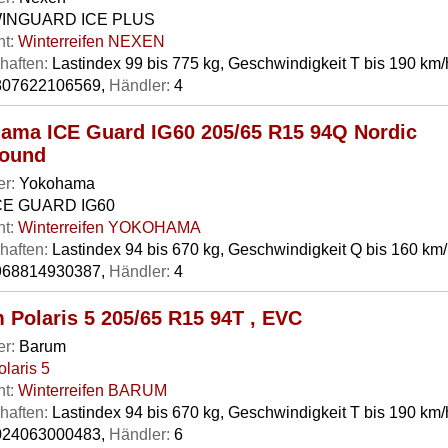
INGUARD ICE PLUS
t:
Winterreifen NEXEN
haften:
Lastindex 99 bis 775 kg, Geschwindigkeit T bis 190 km/
07622106569,
Händler:
4
ama ICE Guard IG60 205/65 R15 94Q Nordic
ound
er:
Yokohama
CE GUARD IG60
t:
Winterreifen YOKOHAMA
haften:
Lastindex 94 bis 670 kg, Geschwindigkeit Q bis 160 km
68814930387,
Händler:
4
 Polaris 5 205/65 R15 94T , EVC
er:
Barum
olaris 5
t:
Winterreifen BARUM
haften:
Lastindex 94 bis 670 kg, Geschwindigkeit T bis 190 km/
24063000483,
Händler:
6