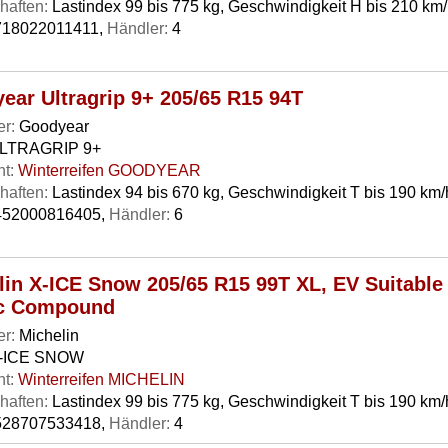
haften:
Lastindex 99 bis 775 kg, Geschwindigkeit H bis 210 km/
18022011411,
Händler:
4
ear Ultragrip 9+ 205/65 R15 94T
er:
Goodyear
LTRAGRIP 9+
t:
Winterreifen GOODYEAR
haften:
Lastindex 94 bis 670 kg, Geschwindigkeit T bis 190 km/
52000816405,
Händler:
6
lin X-ICE Snow 205/65 R15 99T XL, EV Suitable
c Compound
er:
Michelin
-ICE SNOW
t:
Winterreifen MICHELIN
haften:
Lastindex 99 bis 775 kg, Geschwindigkeit T bis 190 km/
28707533418,
Händler:
4