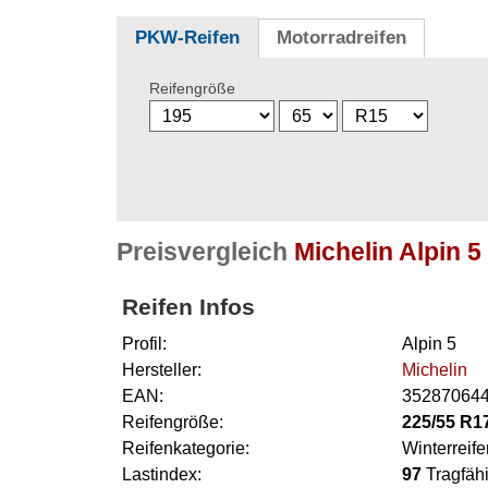
PKW-Reifen
Motorradreifen
Reifengröße
Preisvergleich
Michelin Alpin 
Reifen Infos
Profil:
Alpin 5
Hersteller:
Michelin
EAN:
35287064
Reifengröße:
225/55 R1
Reifenkategorie:
Winterreife
Lastindex:
97
Tragfähi