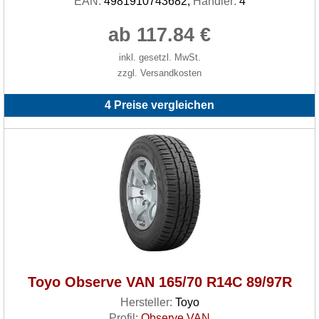
EAN:
4981910743682,
Händler:
4
ab 117.84 €
inkl. gesetzl. MwSt.
zzgl. Versandkosten
4 Preise vergleichen
Toyo Observe VAN 165/70 R14C 89/97R
Hersteller:
Toyo
Profil:
Observe VAN