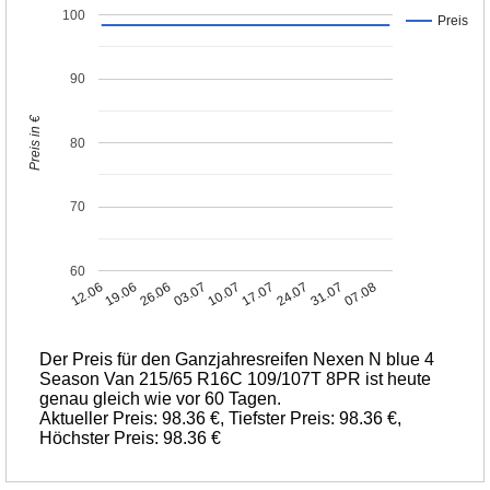
100
Preis
90
Preis in €
80
70
60
12.06
19.06
26.06
03.07
10.07
17.07
24.07
31.07
07.08
Der Preis für den Ganzjahresreifen Nexen N blue 4
Season Van 215/65 R16C 109/107T 8PR ist heute
genau gleich wie vor 60 Tagen.
Aktueller Preis: 98.36 €, Tiefster Preis: 98.36 €,
Höchster Preis: 98.36 €