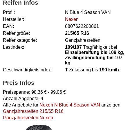
Reifen Infos
Profil:
N Blue 4 Season VAN
Hersteller:
Nexen
EAN:
8807622200861
Reifengröße:
215/65 R16
Reifenkategorie:
Ganzjahresreifen
Lastindex:
109/107
Tragfähigkeit bei
Einzelbereifung bis 109 kg,
Zwillingsbereifung bis 107
kg
Geschwindigkeitsindex:
T
Zulassung bis
190 km/h
Preis Infos
Preisspanne:
98,36
€ -
99,06
€
Anzahl Angebote:
4
Alle Angebote für
Nexen N Blue 4 Season VAN
anzeigen
Ganzjahresreifen 215/65 R16
Ganzjahresreifen Nexen