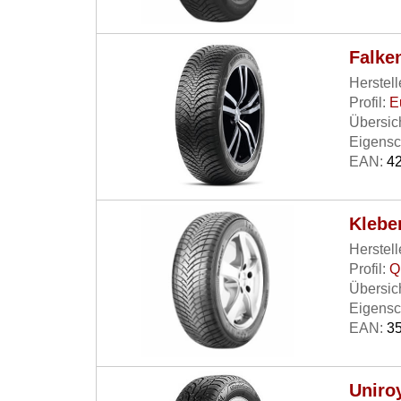
Falke
Herstell
Profil:
E
Übersich
Eigensc
EAN:
42
Klebe
Herstell
Profil:
Q
Übersich
Eigensc
EAN:
35
Uniro