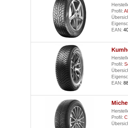
Herstell
Profil:
A
Übersich
Eigensc
EAN:
40
Kumho
Herstell
Profil:
S
Übersich
Eigensc
EAN:
88
Miche
Herstell
Profil:
C
Übersich