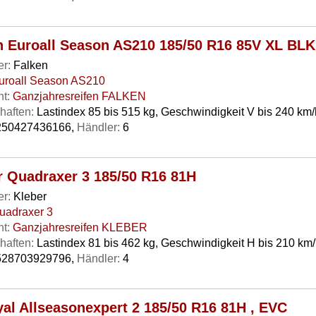
n Euroall Season AS210 185/50 R16 85V XL BLK
er:
Falken
uroall Season AS210
t:
Ganzjahresreifen FALKEN
haften:
Lastindex 85 bis 515 kg, Geschwindigkeit V bis 240 km/
50427436166,
Händler:
6
r Quadraxer 3 185/50 R16 81H
er:
Kleber
uadraxer 3
t:
Ganzjahresreifen KLEBER
haften:
Lastindex 81 bis 462 kg, Geschwindigkeit H bis 210 km
28703929796,
Händler:
4
yal Allseasonexpert 2 185/50 R16 81H , EVC