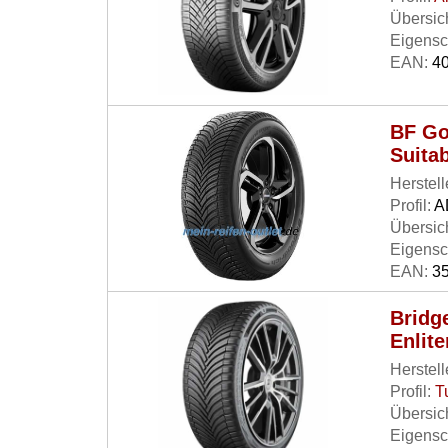
Übersich
Eigensc
EAN:
40
BF Go
Suita
Herstell
Profil:
A
Übersich
Eigensc
EAN:
35
Bridg
Enlite
Herstell
Profil:
T
Übersich
Eigensc