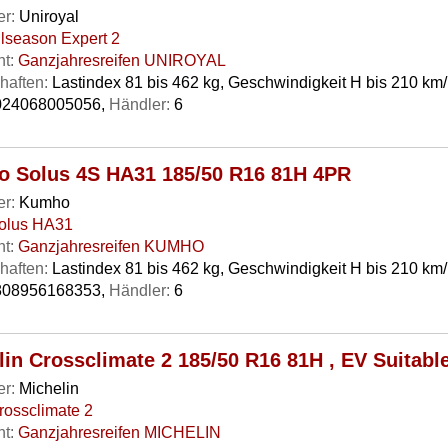
er:
Uniroyal
llseason Expert 2
t:
Ganzjahresreifen UNIROYAL
haften:
Lastindex 81 bis 462 kg, Geschwindigkeit H bis 210 km
24068005056,
Händler:
6
 Solus 4S HA31 185/50 R16 81H 4PR
er:
Kumho
olus HA31
t:
Ganzjahresreifen KUMHO
haften:
Lastindex 81 bis 462 kg, Geschwindigkeit H bis 210 km
08956168353,
Händler:
6
lin Crossclimate 2 185/50 R16 81H , EV Suitabl
er:
Michelin
rossclimate 2
t:
Ganzjahresreifen MICHELIN