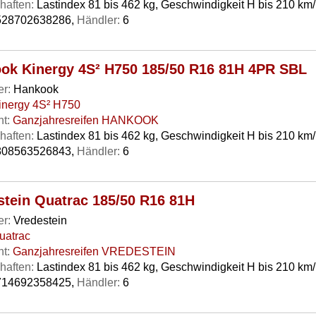
haften:
Lastindex 81 bis 462 kg, Geschwindigkeit H bis 210 km
28702638286,
Händler:
6
ok Kinergy 4S² H750 185/50 R16 81H 4PR SBL
er:
Hankook
inergy 4S² H750
t:
Ganzjahresreifen HANKOOK
haften:
Lastindex 81 bis 462 kg, Geschwindigkeit H bis 210 km
08563526843,
Händler:
6
stein Quatrac 185/50 R16 81H
er:
Vredestein
uatrac
t:
Ganzjahresreifen VREDESTEIN
haften:
Lastindex 81 bis 462 kg, Geschwindigkeit H bis 210 km
14692358425,
Händler:
6