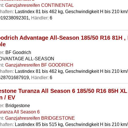
t:
Ganzjahresreifen CONTINENTAL
haften:
Lastindex 81 bis 462 kg, Geschwindigkeit H bis 210 km
19238092301,
Händler:
6
odrich Advantage All-Season 185/50 R16 81H ,
ble
er:
BF Goodrich
DVANTAGE ALL-SEASON
t:
Ganzjahresreifen BF GOODRICH
haften:
Lastindex 81 bis 462 kg, Geschwindigkeit H bis 210 km
28701687919,
Händler:
6
estone Turanza All Season 6 185/50 R16 85H XL
n / EV
er:
Bridgestone
uranza All Season 6
t:
Ganzjahresreifen BRIDGESTONE
haften:
Lastindex 85 bis 515 kg, Geschwindigkeit H bis 210 km/