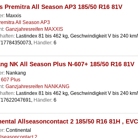
s Premitra All Season AP3 185/50 R16 81V
er:
Maxxis
remitra All Season AP3
t:
Ganzjahresreifen MAXXIS
haften:
Lastindex 81 bis 462 kg, Geschwindigkeit V bis 240 km/
17784350073,
Händler:
6
ng NK All Season Plus N-607+ 185/50 R16 81V
er:
Nankang
 607 Plus
t:
Ganzjahresreifen NANKANG
haften:
Lastindex 81 bis 462 kg, Geschwindigkeit V bis 240 km/
17622047691,
Händler:
6
nental Allseasoncontact 2 185/50 R16 81H , EVC
er:
Continental
llseasoncontact 2