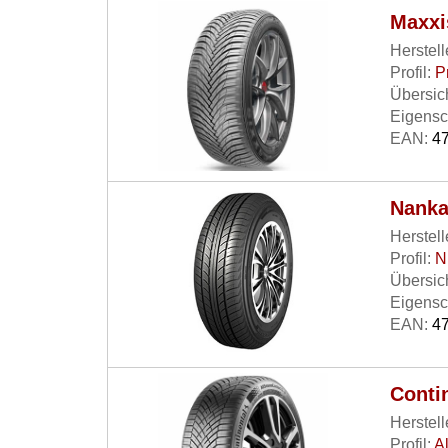
Maxxi
Herstell
Profil:
P
Übersich
Eigensc
EAN:
47
Nanka
Herstell
Profil:
N
Übersich
Eigensc
EAN:
47
Conti
Herstell
Profil:
A