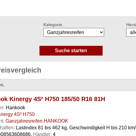
Kategorie:
Herst
eisvergleich
n.
ok Kinergy 4S² H750 185/50 R16 81H
er:
Hankook
inergy 4S² H750
t:
Ganzjahresreifen HANKOOK
haften:
Lastindex 81 bis 462 kg, Geschwindigkeit H bis 210 km
08563608686,
Händler:
4