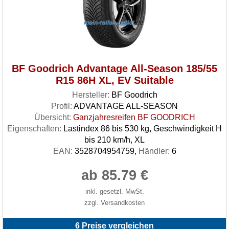
BF Goodrich Advantage All-Season 185/55
R15 86H XL, EV Suitable
Hersteller:
BF Goodrich
Profil:
ADVANTAGE ALL-SEASON
Übersicht:
Ganzjahresreifen BF GOODRICH
Eigenschaften:
Lastindex 86 bis 530 kg, Geschwindigkeit H
bis 210 km/h, XL
EAN:
3528704954759,
Händler:
6
ab 85.79 €
inkl. gesetzl. MwSt.
zzgl. Versandkosten
6 Preise vergleichen