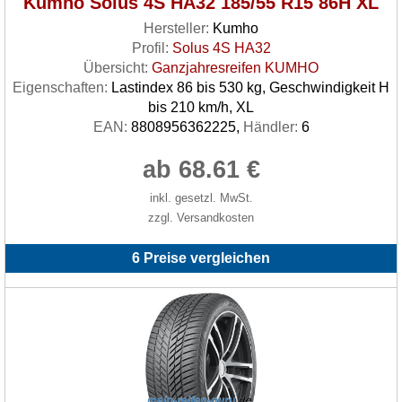
Kumho Solus 4S HA32 185/55 R15 86H XL
Hersteller:
Kumho
Profil:
Solus 4S HA32
Übersicht:
Ganzjahresreifen KUMHO
Eigenschaften:
Lastindex 86 bis 530 kg, Geschwindigkeit H
bis 210 km/h, XL
EAN:
8808956362225,
Händler:
6
ab 68.61 €
inkl. gesetzl. MwSt.
zzgl. Versandkosten
6 Preise vergleichen