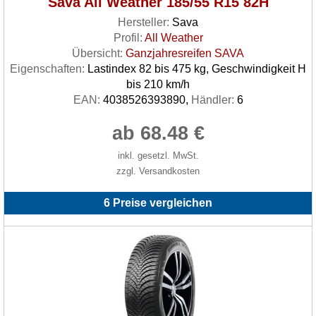
Sava All Weather 185/55 R15 82H
Hersteller:
Sava
Profil:
All Weather
Übersicht:
Ganzjahresreifen SAVA
Eigenschaften:
Lastindex 82 bis 475 kg, Geschwindigkeit H
bis 210 km/h
EAN:
4038526393890,
Händler:
6
ab 68.48 €
inkl. gesetzl. MwSt.
zzgl. Versandkosten
6 Preise vergleichen