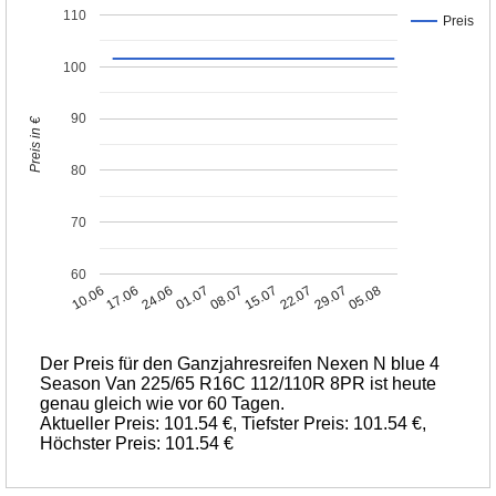
110
Preis
100
90
Preis in €
80
70
60
10.06
17.06
24.06
01.07
08.07
15.07
22.07
29.07
05.08
Der Preis für den Ganzjahresreifen Nexen N blue 4
Season Van 225/65 R16C 112/110R 8PR ist heute
genau gleich wie vor 60 Tagen.
Aktueller Preis: 101.54 €, Tiefster Preis: 101.54 €,
Höchster Preis: 101.54 €