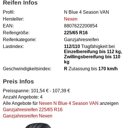
Reifen Infos
Profil:
N Blue 4 Season VAN
Hersteller:
Nexen
EAN:
8807622200854
Reifengröße:
225/65 R16
Reifenkategorie:
Ganzjahresreifen
Lastindex:
112/110
Tragfähigkeit bei
Einzelbereifung bis 112 kg,
Zwillingsbereifung bis 110
kg
Geschwindigkeitsindex:
R
Zulassung bis
170 km/h
Preis Infos
Preisspanne:
101,54
€ -
107,39
€
Anzahl Angebote:
4
Alle Angebote für
Nexen N Blue 4 Season VAN
anzeigen
Ganzjahresreifen 225/65 R16
Ganzjahresreifen Nexen