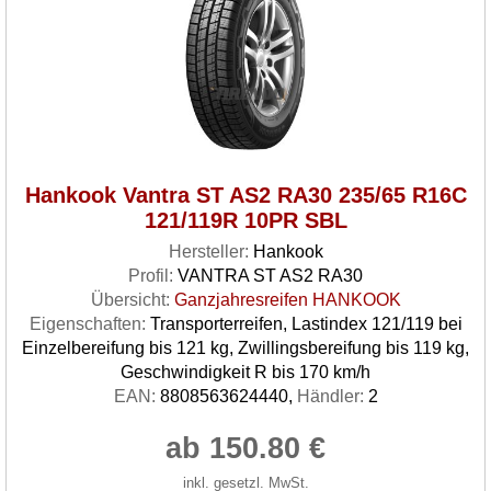
Hankook Vantra ST AS2 RA30 235/65 R16C
121/119R 10PR SBL
Hersteller:
Hankook
Profil:
VANTRA ST AS2 RA30
Übersicht:
Ganzjahresreifen HANKOOK
Eigenschaften:
Transporterreifen, Lastindex 121/119 bei
Einzelbereifung bis 121 kg, Zwillingsbereifung bis 119 kg,
Geschwindigkeit R bis 170 km/h
EAN:
8808563624440,
Händler:
2
ab 150.80 €
inkl. gesetzl. MwSt.