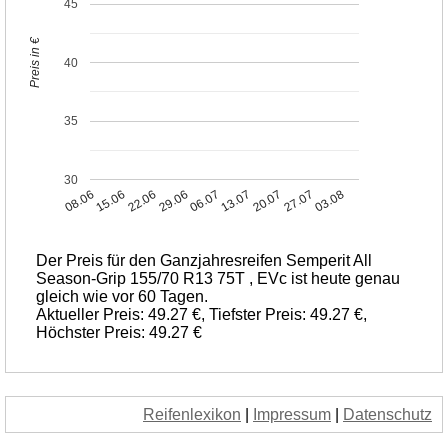
45
Preis in €
40
35
30
08.06
15.06
22.06
29.06
06.07
13.07
20.07
27.07
03.08
Der Preis für den Ganzjahresreifen Semperit All
Season-Grip 155/70 R13 75T , EVc ist heute genau
gleich wie vor 60 Tagen.
Aktueller Preis: 49.27 €, Tiefster Preis: 49.27 €,
Höchster Preis: 49.27 €
Reifenlexikon
|
Impressum
|
Datenschutz