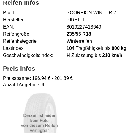
Reifen Infos
Profil:
SCORPION WINTER 2
Hersteller:
PIRELLI
EAN:
8019227413649
Reifengröße:
235/55 R18
Reifenkategorie:
Winterreifen
Lastindex:
104
Tragfähigkeit bis
900 kg
Geschwindigkeitsindex:
H
Zulassung bis
210 km/h
Preis Infos
Preisspanne:
196,94
€ -
201,39
€
Anzahl Angebote:
4