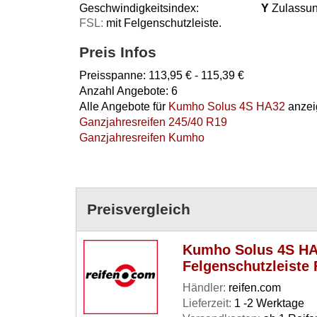
Geschwindigkeitsindex:
Y
Zulassun
FSL:
mit Felgenschutzleiste.
Preis Infos
Preisspanne:
113,95
€ -
115,39
€
Anzahl Angebote:
6
Alle Angebote für
Kumho Solus 4S HA32
anzei
Ganzjahresreifen 245/40 R19
Ganzjahresreifen Kumho
Preisvergleich
Kumho Solus 4S HA
Felgenschutzleiste
Händler:
reifen.com
Lieferzeit:
1 -2 Werktage