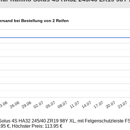
Versand bei Bestellung von 2 Reifen
02.07
17.07
11.07
26.06
05.07
20.07
29.06
14.07
3.06
08.07
23.07
Solus 4S HA32 245/40 ZR19 98Y XL, mit Felgenschutzleiste FSL
3.95 €, Höchster Preis: 113.95 €