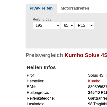
PKW-Reifen
Motorradreifen
Reifengröße
Preisvergleich
Kumho Solus 4S 
Reifen Infos
Profil:
Solus 4S 
Hersteller:
Kumho
EAN:
88089563
Reifengröße:
245/40 R1
Reifenkategorie:
Ganzjahres
Lastindex:
98
Tragfähi