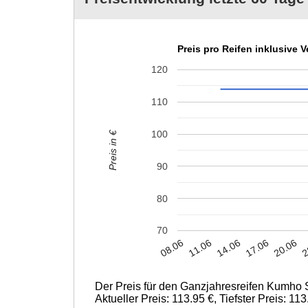
Preis pro Reifen inklusive 
120
110
100
Preis in €
90
80
70
17.06
11.06
20.06
14.06
08.06
2
Der Preis für den Ganzjahresreifen Kumho 
Aktueller Preis: 113.95 €, Tiefster Preis: 11