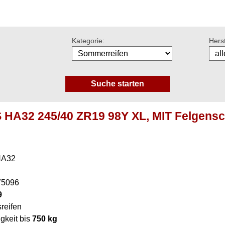
Kategorie:
Herst
HA32 245/40 ZR19 98Y XL, MIT Felgensc
HA32
75096
9
reifen
gkeit bis
750 kg