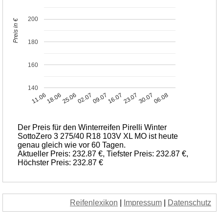
200
Preis in €
180
160
140
11.06
18.06
25.06
02.07
09.07
16.07
23.07
30.07
06.08
Der Preis für den Winterreifen Pirelli Winter
SottoZero 3 275/40 R18 103V XL MO ist heute
genau gleich wie vor 60 Tagen.
Aktueller Preis: 232.87 €, Tiefster Preis: 232.87 €,
Höchster Preis: 232.87 €
Reifenlexikon
|
Impressum
|
Datenschutz