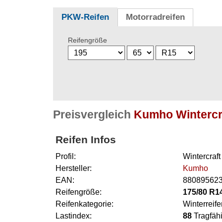
PKW-Reifen
Motorradreifen
Reifengröße
Preisvergleich
Kumho Wintercr
Reifen Infos
Profil:
Wintercraf
Hersteller:
Kumho
EAN:
88089562
Reifengröße:
175/80 R1
Reifenkategorie:
Winterreife
Lastindex:
88
Tragfähi