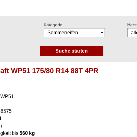
Kategorie:
Herst
aft WP51 175/80 R14 88T 4PR
t WP51
38575
4
n
gkeit bis
560 kg