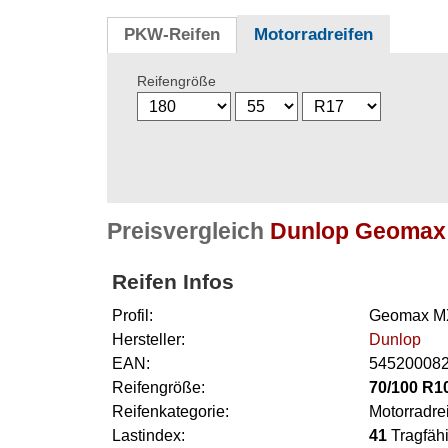
PKW-Reifen
Motorradreifen
Reifengröße
Preisvergleich
Dunlop Geomax 
Reifen Infos
Profil:
Geomax M
Hersteller:
Dunlop
EAN:
54520008
Reifengröße:
70/100 R1
Reifenkategorie:
Motorradre
Lastindex:
41
Tragfähi