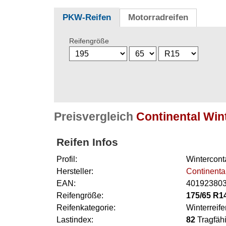
PKW-Reifen
Motorradreifen
Reifengröße
Preisvergleich
Continental Win
Reifen Infos
Profil:
Wintercont
Hersteller:
Continenta
EAN:
40192380
Reifengröße:
175/65 R1
Reifenkategorie:
Winterreife
Lastindex:
82
Tragfähi