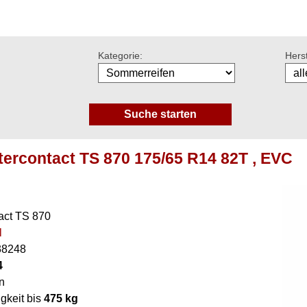
Kategorie:
Herst
tercontact TS 870 175/65 R14 82T , EVC
act TS 870
l
38248
4
n
gkeit bis
475 kg