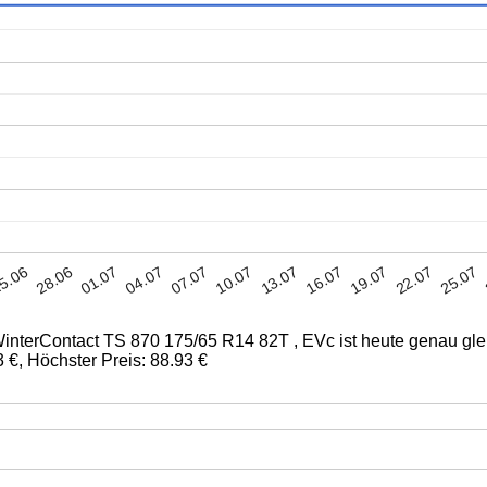
04.07
19.07
28.06
13.07
07.07
22.07
01.07
16.07
5.06
10.07
25.07
 WinterContact TS 870 175/65 R14 82T , EVc ist heute genau gle
93 €, Höchster Preis: 88.93 €