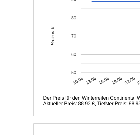
80
Preis in €
70
60
50
19.06
13.06
22.06
16.06
10.06
2
Der Preis für den Winterreifen Continental
Aktueller Preis: 88.93 €, Tiefster Preis: 88.