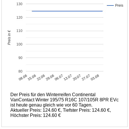
130
Preis
120
110
Preis in €
100
90
80
08.06
15.06
22.06
29.06
06.07
13.07
20.07
27.07
03.08
Der Preis für den Winterreifen Continental
VanContact Winter 195/75 R16C 107/105R 8PR EVc
ist heute genau gleich wie vor 60 Tagen.
Aktueller Preis: 124.60 €, Tiefster Preis: 124.60 €,
Höchster Preis: 124.60 €